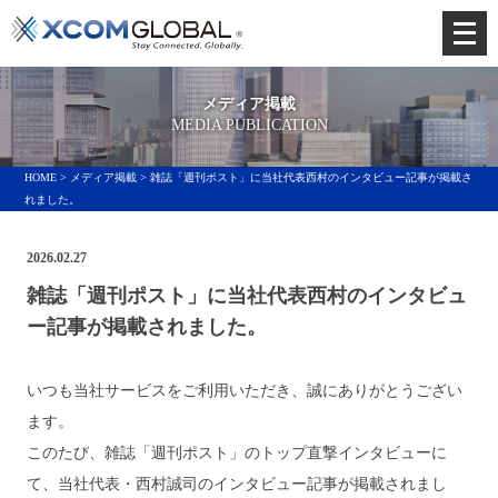
メ
ニ
ュ
メディア掲載
ー
MEDIA PUBLICATION
を
HOME
>
メディア掲載
> 雑誌「週刊ポスト」に当社代表西村のインタビュー記事が掲載さ
開
れました。
く
2026.02.27
雑誌「週刊ポスト」に当社代表西村のインタビュ
ー記事が掲載されました。
いつも当社サービスをご利用いただき、誠にありがとうござい
ます。
このたび、雑誌「週刊ポスト」
のトップ直撃インタビューに
て、
当社代表・西村誠司のインタビュー記事が掲載されまし