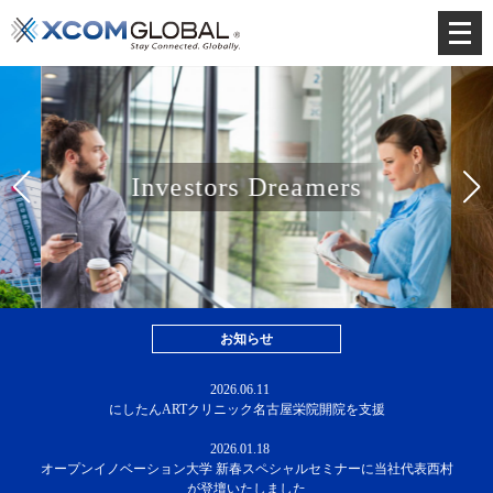
メ
ニ
ュ
ー
を
開
Investors Dreamers
く
お知らせ
2026.06.11
にしたんARTクリニック名古屋栄院開院を支援
2026.01.18
オープンイノベーション大学 新春スペシャルセミナーに当社代表西村
が登壇いたしました