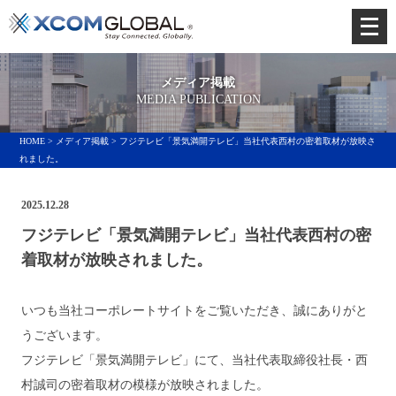
メ
ニ
ュ
メディア掲載
ー
MEDIA PUBLICATION
を
HOME
>
メディア掲載
> フジテレビ「景気満開テレビ」当社代表西村の密着取材が放映さ
開
れました。
く
2025.12.28
フジテレビ「景気満開テレビ」当社代表西村の密
着取材が放映されました。
いつも当社コーポレートサイトをご覧いただき、誠にありがと
うございます。
フジテレビ「景気満開テレビ」にて、当社代表取締役社長・西
村誠司の密着取材の模様が放映されました。