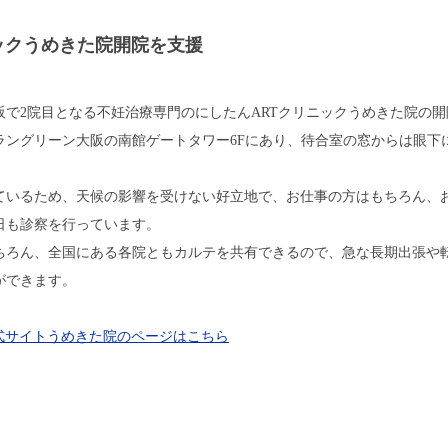
ックうめきた院開院を支援
阪で2院目となる不妊治療専門のにしたんARTクリニックうめきた院の
グラングリーン大阪の南館ゲートタワー6Fにあり、待合室の窓からは眼下
ているため、天候の影響を受けない好立地で、お仕事の方はもちろん、
日も診察を行っています。
ちろん、全国にある各院ともカルテを共有できるので、急な長期出張や
ができます。
式サイトうめきた院のページはこちら