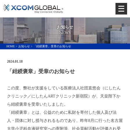
メ
ニ
ュ
お知らせ
ー
NEWS
を
HOME
>
お知らせ
> 「紺綬褒章」受章のお知らせ
開
く
2024.01.18
「紺綬褒章」受章のお知らせ
この度、弊社が支援をしている医療法人社団直悠会（にしたん
クリニック／にしたんARTクリニック新宿院）が、天皇陛下か
ら紺綬褒章を受章いたしました。
「紺綬褒章」とは、公益のために私財を寄付した個人及び法
人・団体に対し授与されるものであり、昨年8月に行った名古屋
大学小児科血液研究室への寄附等、社会貢献活動が評価され受